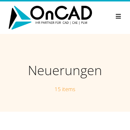
Zum
Inhalt
Toggl
springen
Navig
Neuerungen
15 items